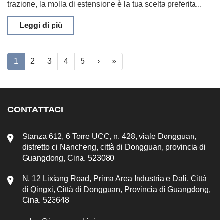
trazione, la molla di estensione è la tua scelta preferita...
Leggi di più
1
2
3
4
5
›
»
CONTATTACI
Stanza 612, 6 Torre UCC, n. 428, viale Dongguan,
distretto di Nancheng, città di Dongguan, provincia di
Guangdong, Cina. 523080
N. 12 Lixiang Road, Prima Area Industriale Dali, Città
di Qingxi, Città di Dongguan, Provincia di Guangdong,
Cina. 523648