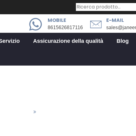
MOBILE
E-MAIL
8615626817116
sales@janee
Servizio
Assicurazione della qualità
Blog
Componenti per fresatura CNC
vorazione CNC
Componenti Per Fresatura CNC