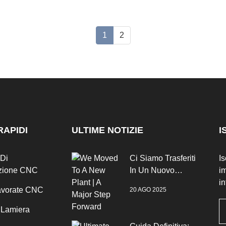
1
2
RAPIDI
ULTIME NOTIZIE
I
 Di
Ci Siamo Trasferiti
Is
zione CNC
In Un Nuovo
im
Stabilimento | Un
in
Lavorate CNC
20 AGO 2025
Grande Passo
Avanti
n Lamiera