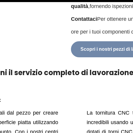
qualità
,
fornendo ispezioni 
Contattaci
Per ottenere un
ore per i tuoi componenti 
Scopri i nostri pezzi di
eni il servizio completo di lavorazion
C
li dal pezzo per creare
La tornitura CNC t
rficie piatta utilizzando
incredibili usando
ipunto. Con i nostri centri
dotati di torni CNC