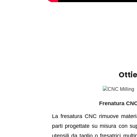
Otti
Frenatura CN
La fresatura CNC rimuove materia
parti progettate su misura con supe
utensili da taglio o fresatrici mult