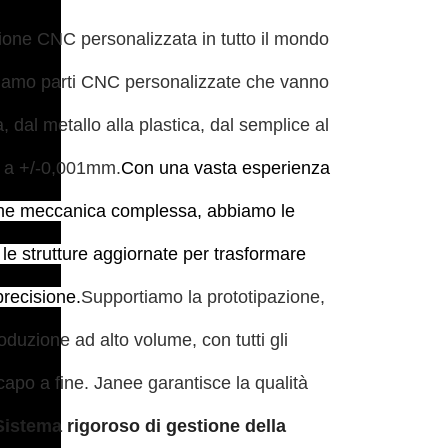
zione CNC personalizzata in tutto il mondo
niamo parti CNC personalizzate che vanno
a, dal metallo alla plastica, dal semplice al
 a +/-0,001mm.
Con una vasta esperienza
one meccanica complessa, abbiamo le
le strutture aggiornate per trasformare
precisione.
Supportiamo la prototipazione,
produzione ad alto volume, con tutti gli
capo a fine. Janee garantisce la qualità
Sistema rigoroso di gestione della