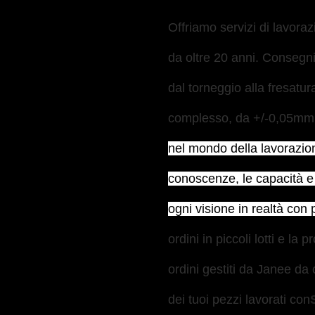
Offriamo servizi di lavora
da oltre 20 anni. Conseg
dal torneggio alla fresatur
complesso, da +/-0,05mm
nel mondo della lavorazi
conoscenze, le capacità e 
ogni visione in realtà con 
ordini in piccoli lotti e la 
ordini gestiti da Janee da 
dei tuoi pezzi lavorati con