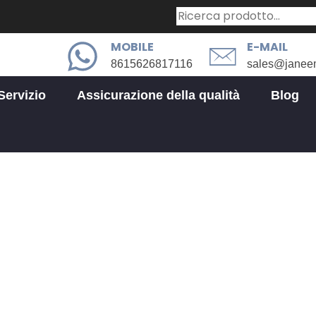
MOBILE
E-MAIL
8615626817116
sales@janee
Servizio
Assicurazione della qualità
Blog
izio di lavorazione CNC personali
rsonalizzata