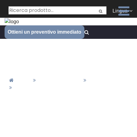
Lingua
Ottieni un preventivo immediato
Cos'è il processo di
sabbiatura?
Casa
Materiale&Finitura
Finale
Cos'è Il Processo Di Sabbiatura?