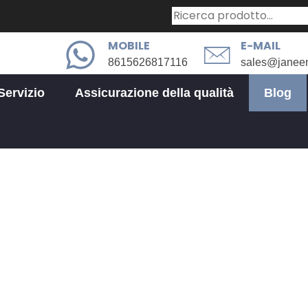
MOBILE
E-MAIL
8615626817116
sales@janee
Servizio
Assicurazione della qualità
Blog
Notizie