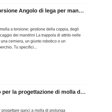
Progetto a molla a torsione Angolo di lega per mandrini
olla a torsione: gestione della coppia, degli
aggio dei mandrini La trappola di attrito nelle
o una cerniera, un giunto robotico o un
rchio. Tu specifici...
Stress di tipo gancio per la progettazione di molla di prolunga personalizzata
 progettare ganci a molla di prolunga