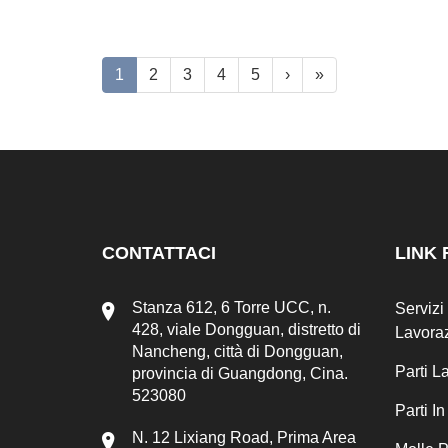
1
2
3
4
5
›
»
CONTATTACI
LINK 
Stanza 612, 6 Torre UCC, n.
Servizi
428, viale Dongguan, distretto di
Lavora
Nancheng, città di Dongguan,
Parti 
provincia di Guangdong, Cina.
523080
Parti I
N. 12 Lixiang Road, Prima Area