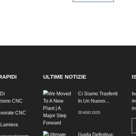
RAPIDI
ULTIME NOTIZIE
I
 Di
Ci Siamo Trasferiti
Is
zione CNC
In Un Nuovo
im
Stabilimento | Un
in
Lavorate CNC
20 AGO 2025
Grande Passo
Avanti
n Lamiera
Guida Definitiva: