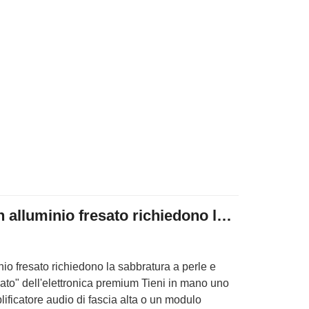
Perché le custodie in alluminio fresato richiedono la sabbiatura a perle e l'anodizzazione
nio fresato richiedono la sabbratura a perle e
nato" dell'elettronica premium Tieni in mano uno
ficatore audio di fascia alta o un modulo