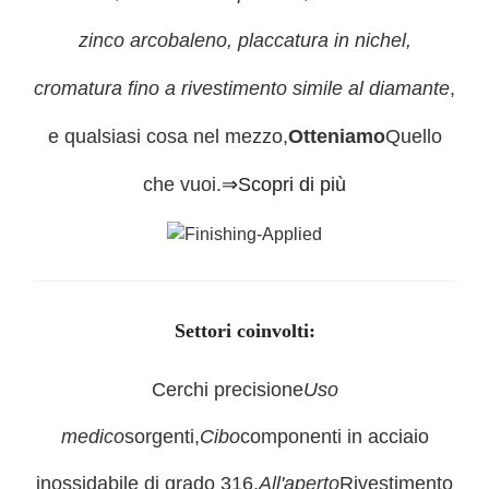
zinco arcobaleno, placcatura in nichel,
cromatura fino a rivestimento simile al diamante
,
e qualsiasi cosa nel mezzo,
Otteniamo
Quello
che vuoi.
⇒Scopri di più
Settori coinvolti:
Cerchi precisione
Uso
medico
sorgenti,
Cibo
componenti in acciaio
inossidabile di grado 316,
All'aperto
Rivestimento