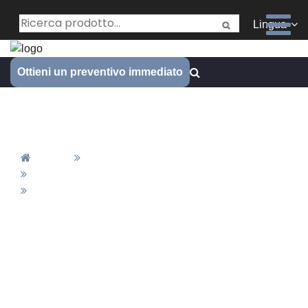
Lingua
Ottieni un preventivo immediato
Parti di formatura a filo
Casa
Tutti I Prodotti
Fabbricazione A Molla
Parti Di Formatura A Filo