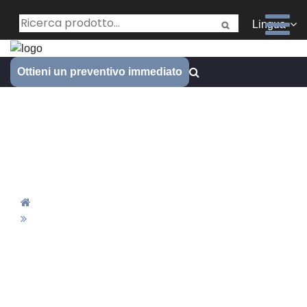
Lingua
Ottieni un preventivo immediato
La capacità di lavorazione
CNC di Janee - Presentazione
del laboratorio
Casa
La Capacità Di Lavorazione CNC Di Janee -
Presentazione Del Laboratorio