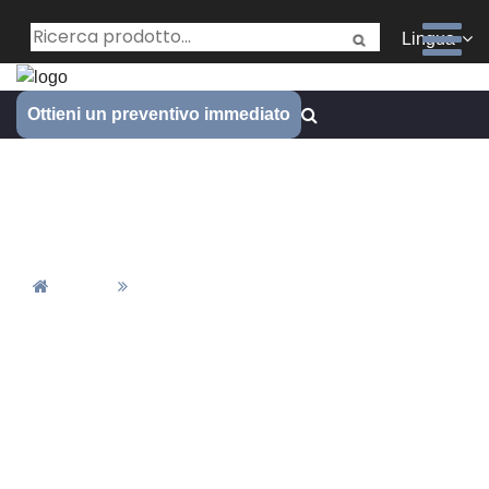
Lingua
Ottieni un preventivo immediato
Fabbricazione su misura a
molla
Casa
Fabbricazione Su Misura A Molla