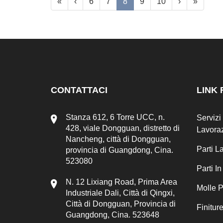
«
‹
6
7
8
9
10
›
»
CONTATTACI
LINK 
Stanza 612, 6 Torre UCC, n.
Servizi
428, viale Dongguan, distretto di
Lavora
Nancheng, città di Dongguan,
Parti 
provincia di Guangdong, Cina.
523080
Parti I
N. 12 Lixiang Road, Prima Area
Molle P
Industriale Dali, Città di Qingxi,
Città di Dongguan, Provincia di
Finitur
Guangdong, Cina. 523648