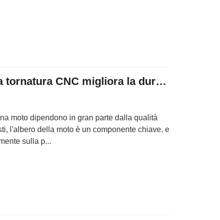
L'albero della moto a tornatura CNC migliora la durata e le prestazioni della tua moto
 una moto dipendono in gran parte dalla qualità
ti, l'albero della moto è un componente chiave, e
mente sulla p...