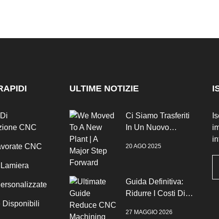
RAPIDI
ULTIME NOTIZIE
I
 Di
Ci Siamo Trasferiti
Is
zione CNC
In Un Nuovo
im
Stabilimento | Un
in
Lavorate CNC
20 AGO 2025
Grande Passo
Avanti
n Lamiera
Guida Definitiva:
ersonalizzate
Ridurre I Costi Di
e Disponibili
Produzione Della
27 MAGGIO 2026
Lavorazione CNC