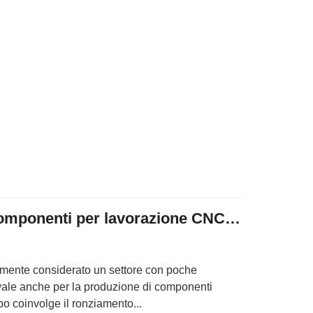
L'applicazione dei componenti per lavorazione CNC nell'industria medica | Janee
mente considerato un settore con poche
o vale anche per la produzione di componenti
o coinvolge il ronziamento...