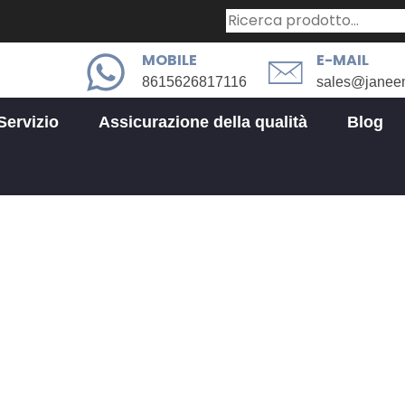
MOBILE
E-MAIL
8615626817116
sales@janee
Servizio
Assicurazione della qualità
Blog
Settore industriale
ttore Industriale