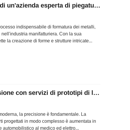
Capacità e vantaggi di un'azienda esperta di piegatura dei metalli
rocesso indispensabile di formatura dei metalli,
nell'industria manifatturiera. Con la sua
te la creazione di forme e strutture intricate...
Produzione di precisione con servizi di prototipi di lavorazione CNC
oderna, la precisione è fondamentale. La
i progettati in modo complesso è aumentata in
 e automobilistico al medico ed elettro...